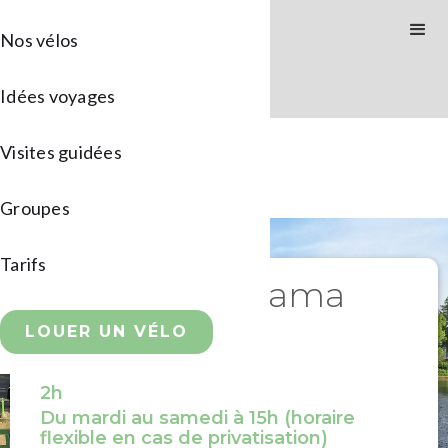
Nos vélos
Idées voyages
Visites guidées
Groupes
Tarifs
Tour du panorama
Nantais
LOUER UN VÉLO
44 €
2h
Du mardi au samedi à 15h (horaire
flexible en cas de privatisation)