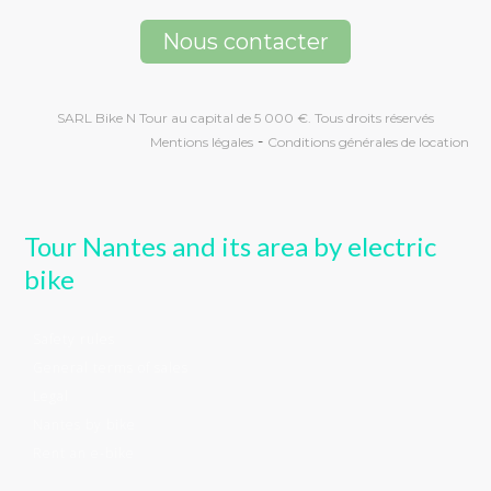
Nous contacter
SARL Bike N Tour au capital de 5 000 €. Tous droits réservés
-
Mentions légales
Conditions générales de location
Tour Nantes and its area by electric
bike
Safety rules
General terms of sales
Legal
Nantes by bike
Rent an e-bike