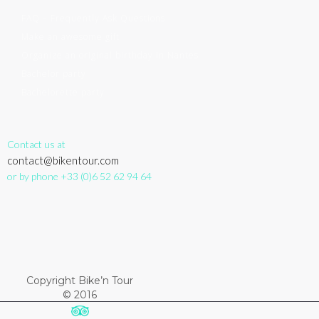
FAQ – Frequently Ask Questions
Make an awesome gift
Organize an original birthday in Nantes
Bachelor party
Bachelorette party
Contact us at
contact@bikentour.com
or by phone +33 (0)6 52 62 94 64
Copyright Bike’n Tour
© 2016