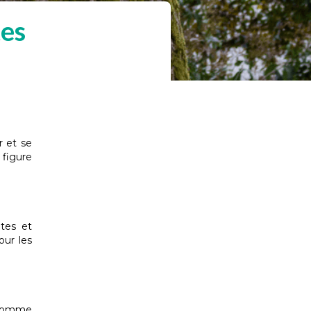
tes
r et se
 figure
tes et
our les
t comme