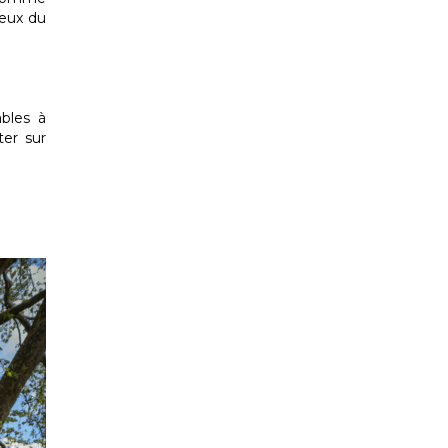
ieux du
bles à
ter sur